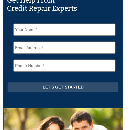
N
a
m
e
E
*
m
a
i
P
l
h
*
o
n
e
*