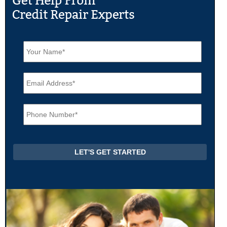
N
a
m
e
E
*
m
a
i
P
l
h
*
o
n
e
*